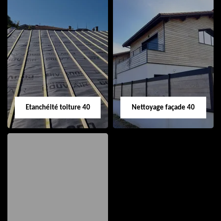
Nettoyage et pose
Réparation de
de gouttière 40
toiture 40
Etanchéité toiture 40
Nettoyage façade 40
Etanchéité toiture
Nettoyage façade
40
40