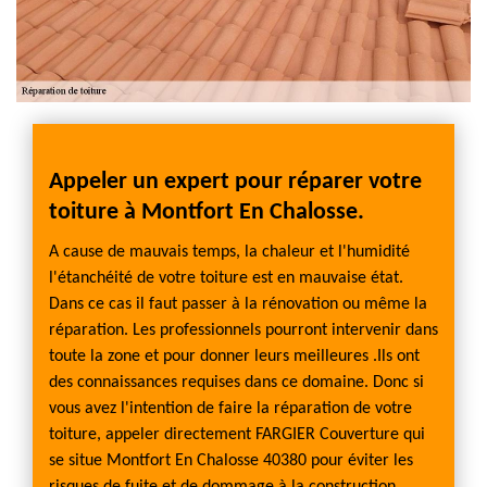
Appeler un expert pour réparer votre
Tuile
toiture à Montfort En Chalosse.
 une
Si vous
ntfort
tuile 
A cause de mauvais temps, la chaleur et l'humidité
ffit
En Chal
l'étanchéité de votre toiture est en mauvaise état.
ou même
donc d
Dans ce cas il faut passer à la rénovation ou même la
rs s’il
les plu
réparation. Les professionnels pourront intervenir dans
 soit
y a une
toute la zone et pour donner leurs meilleures .Ils ont
Si elle
réparé
des connaissances requises dans ce domaine. Donc si
ngue
est bi
vous avez l'intention de faire la réparation de votre
st d’une
période
toiture, appeler directement FARGIER Couverture qui
grande
se situe Montfort En Chalosse 40380 pour éviter les