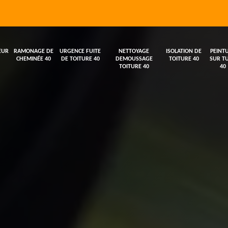
EUR
RAMONAGE DE
URGENCE FUITE
NETTOYAGE
ISOLATION DE
PEINT
CHEMINÉE 40
DE TOITURE 40
DEMOUSSAGE
TOITURE 40
SUR TU
TOITURE 40
40