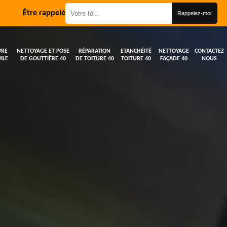
Être rappelé
URE
NETTOYAGE ET POSE
RÉPARATION
ETANCHÉITÉ
NETTOYAGE
CONTACTEZ
ILE
DE GOUTTIÈRE 40
DE TOITURE 40
TOITURE 40
FAÇADE 40
NOUS