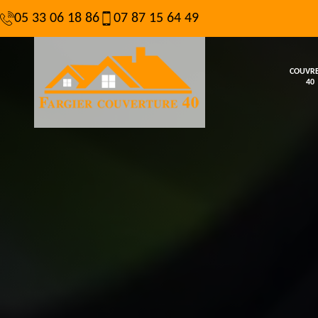
05 33 06 18 86
07 87 15 64 49
COUVR
40