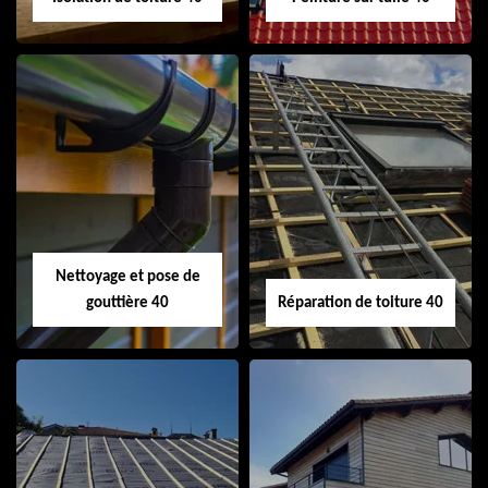
Isolation de toiture
Peinture sur tuile
40
40
Nettoyage et pose de
gouttière 40
Réparation de toiture 40
Nettoyage et pose
Réparation de