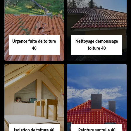
Couvreur 40
Ramonage de
cheminée 40
Urgence fuite de toiture
Nettoyage demoussage
40
toiture 40
Urgence fuite de
Nettoyage
toiture 40
demoussage
toiture 40
Isolation de toiture 40
Peinture sur tuile 40