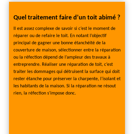
Quel traitement faire d’un toit abimé ?
Rass
Mont
Il est assez complexe de savoir si c’est le moment de
réparer ou de refaire le toit. En notant l’objectif
 de
Dans l
principal de gagner une bonne étanchéité de la
ssaire
fuite o
couverture de maison, sélectionner entre la réparation
de ren
ou la réfection dépend de l’ampleur des travaux à
confia
entreprendre. Réaliser une réparation de toit, c’est
ipes
FARGIE
traiter les dommages qui détruisent la surface qui doit
la
compét
rester étanche pour préserver la charpente, l’isolant et
cité
zone M
les habitants de la maison. Si la réparation ne résout
e
d'assur
rien, la réfection s’impose donc.
ail est
toiture
re qui
fait. D
font
se loc
dans la
ine.
normes
GIER
Pour c