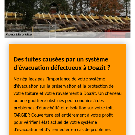
Des fuites causées par un système
d’évacuation défectueux à Doazit ?
Ne négligez pas l’importance de votre système
d’évacuation sur la préservation et la protection de
votre toiture et votre ravalement à Doazit. Un chéneau
ou une gouttière obstrués peut conduire à des
problèmes d’étanchéité et d’isolation sur votre toit.
FARGIER Couverture est entièrement à votre profit
pour vérifier l’état actuel de votre système
d’évacuation et d’y remédier en cas de problème.