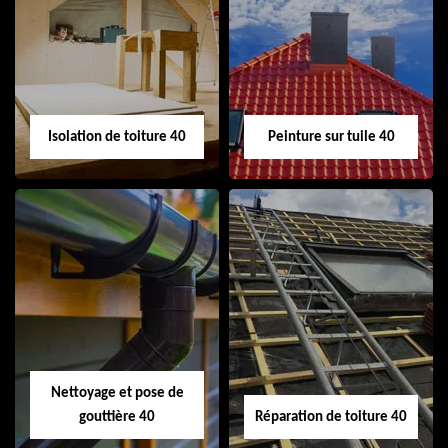
Urgence fuite de
Nettoyage
toiture 40
demoussage
toiture 40
Isolation de toiture 40
Peinture sur tuile 40
Isolation de toiture
Peinture sur tuile
40
40
Nettoyage et pose de
gouttière 40
Réparation de toiture 40