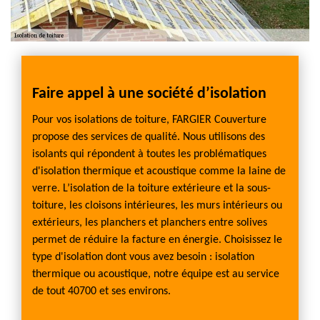
mble
Faire appel à une société d’isolation
Isola
const
Pour vos isolations de toiture, FARGIER Couverture
propose des services de qualité. Nous utilisons des
La toi
isolants qui répondent à toutes les problématiques
pour
doit êt
d'isolation thermique et acoustique comme la laine de
ler
interve
verre. L’isolation de la toiture extérieure et la sous-
de toit
toiture, les cloisons intérieures, les murs intérieurs ou
tes.
tempér
extérieurs, les planchers et planchers entre solives
 pouvez
l’isola
permet de réduire la facture en énergie. Choisissez le
d’atou
type d'isolation dont vous avez besoin : isolation
isse
d’une 
thermique ou acoustique, notre équipe est au service
tue dans
être à 
de tout 40700 et ses environs.
xperts