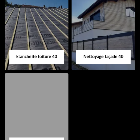
Nettoyage et pose
Réparation de
de gouttière 40
toiture 40
Etanchéité toiture 40
Nettoyage façade 40
Etanchéité toiture
Nettoyage façade
40
40