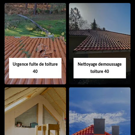
Couvreur 40
Ramonage de
cheminée 40
Urgence fuite de toiture
Nettoyage demoussage
40
toiture 40
Urgence fuite de
Nettoyage
toiture 40
demoussage
toiture 40