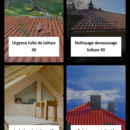
Couvreur 40
Ramonage de
cheminée 40
Urgence fuite de toiture
Nettoyage demoussage
40
toiture 40
Urgence fuite de
Nettoyage
toiture 40
demoussage
toiture 40