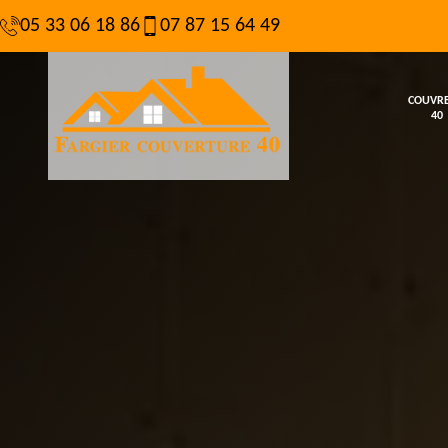
05 33 06 18 86
07 87 15 64 49
COUVR
40