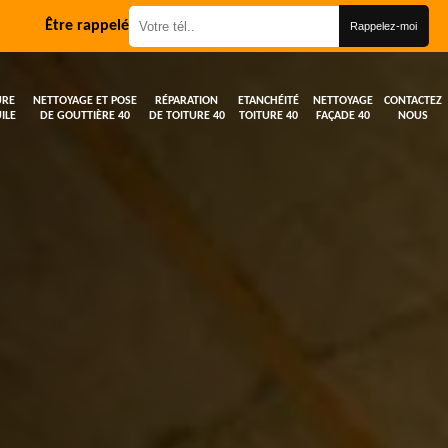
Être rappelé
URE
NETTOYAGE ET POSE
RÉPARATION
ETANCHÉITÉ
NETTOYAGE
CONTACTEZ
ILE
DE GOUTTIÈRE 40
DE TOITURE 40
TOITURE 40
FAÇADE 40
NOUS