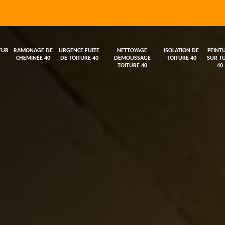
EUR
RAMONAGE DE
URGENCE FUITE
NETTOYAGE
ISOLATION DE
PEINT
CHEMINÉE 40
DE TOITURE 40
DEMOUSSAGE
TOITURE 40
SUR TU
TOITURE 40
40