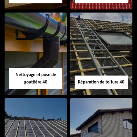
Isolation de toiture
Peinture sur tuile
40
40
Nettoyage et pose de
gouttière 40
Réparation de toiture 40
Nettoyage et pose
Réparation de
de gouttière 40
toiture 40