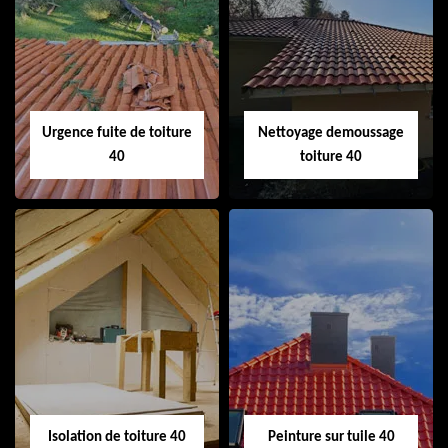
Couvreur 40
Ramonage de
cheminée 40
Urgence fuite de toiture
Nettoyage demoussage
40
toiture 40
Urgence fuite de
Nettoyage
toiture 40
demoussage
toiture 40
Isolation de toiture 40
Peinture sur tuile 40