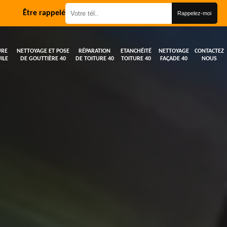
Être rappelé
URE
NETTOYAGE ET POSE
RÉPARATION
ETANCHÉITÉ
NETTOYAGE
CONTACTEZ
ILE
DE GOUTTIÈRE 40
DE TOITURE 40
TOITURE 40
FAÇADE 40
NOUS