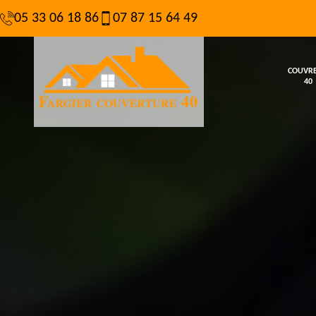
05 33 06 18 86
07 87 15 64 49
COUVR
40