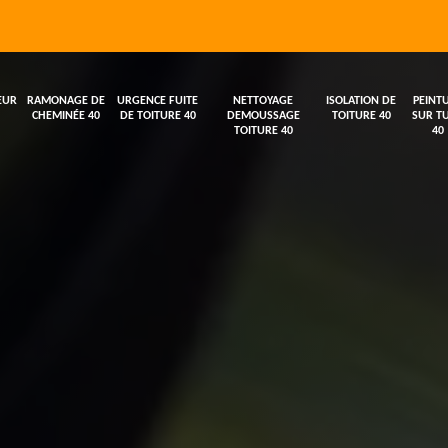
EUR
RAMONAGE DE
URGENCE FUITE
NETTOYAGE
ISOLATION DE
PEINT
CHEMINÉE 40
DE TOITURE 40
DEMOUSSAGE
TOITURE 40
SUR TU
TOITURE 40
40