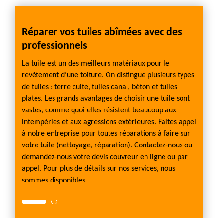
Réparer vos tuiles abîmées avec des
Tuile
professionnels
rs
Une foi
ements
rôles.
La tuile est un des meilleurs matériaux pour le
hes les
d'eau,
revêtement d’une toiture. On distingue plusieurs types
té
pans la
de tuiles : terre cuite, tuiles canal, béton et tuiles
. Il est
esthéti
plates. Les grands avantages de choisir une tuile sont
arence
facile
vastes, comme quoi elles résistent beaucoup aux
ur la
origina
intempéries et aux agressions extérieures. Faites appel
llèle du
toiture
à notre entreprise pour toutes réparations à faire sur
mur de 
votre tuile (nettoyage, réparation). Contactez-nous ou
demandez-nous votre devis couvreur en ligne ou par
appel. Pour plus de détails sur nos services, nous
sommes disponibles.