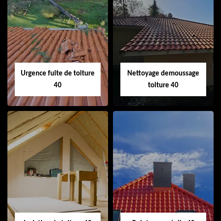
Couvreur 40
Ramonage de
cheminée 40
Urgence fuite de toiture
Nettoyage demoussage
40
toiture 40
Urgence fuite de
Nettoyage
toiture 40
demoussage
toiture 40