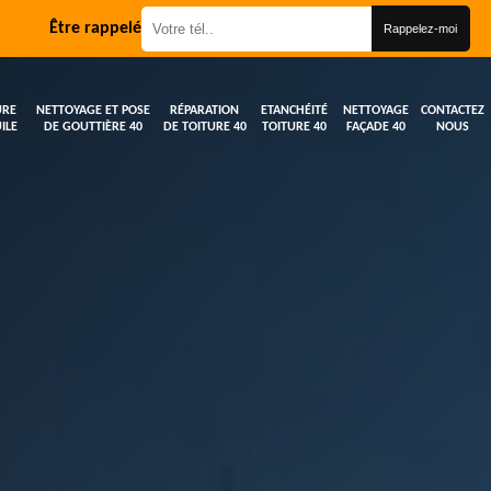
Être rappelé
URE
NETTOYAGE ET POSE
RÉPARATION
ETANCHÉITÉ
NETTOYAGE
CONTACTEZ
ILE
DE GOUTTIÈRE 40
DE TOITURE 40
TOITURE 40
FAÇADE 40
NOUS