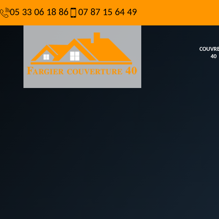
05 33 06 18 86
07 87 15 64 49
COUVR
40