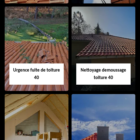
Couvreur 40
Ramonage de
cheminée 40
Urgence fuite de toiture
Nettoyage demoussage
40
toiture 40
Urgence fuite de
Nettoyage
toiture 40
demoussage