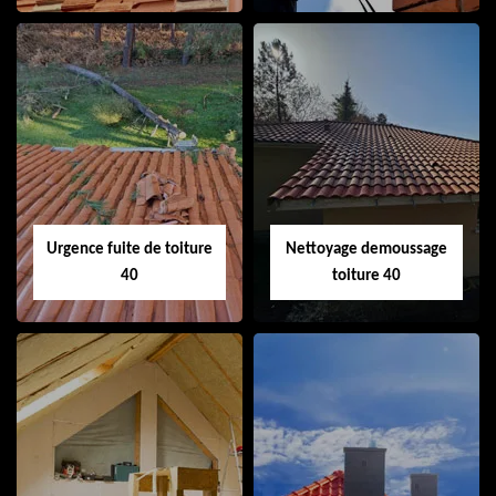
Couvreur 40
Ramonage de
cheminée 40
Urgence fuite de toiture
Nettoyage demoussage
40
toiture 40
Urgence fuite de
Nettoyage
toiture 40
demoussage