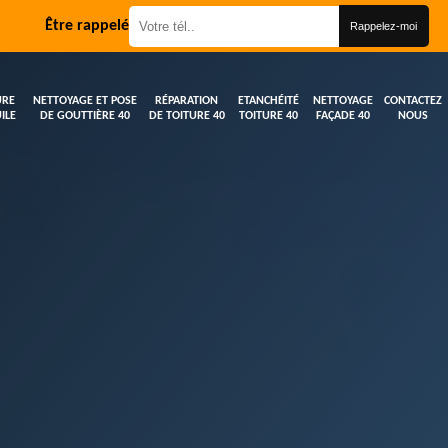
Être rappelé
URE
NETTOYAGE ET POSE
RÉPARATION
ETANCHÉITÉ
NETTOYAGE
CONTACTEZ
ILE
DE GOUTTIÈRE 40
DE TOITURE 40
TOITURE 40
FAÇADE 40
NOUS