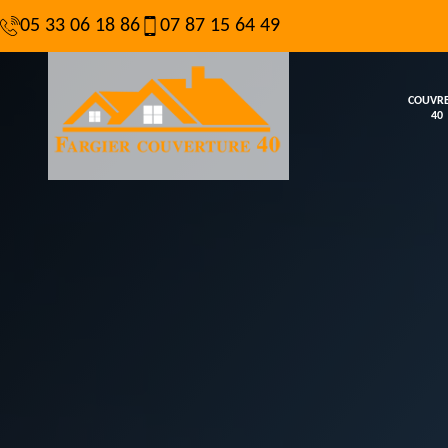
05 33 06 18 86
07 87 15 64 49
COUVR
40