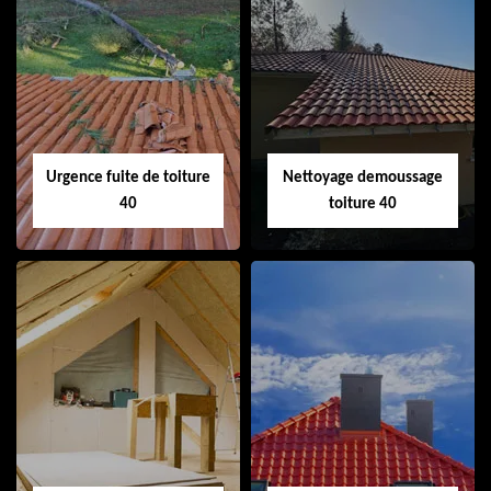
Couvreur 40
Ramonage de
cheminée 40
Urgence fuite de toiture
Nettoyage demoussage
40
toiture 40
Urgence fuite de
Nettoyage
toiture 40
demoussage
toiture 40