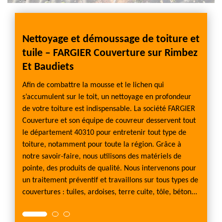
t
Nettoyage et démoussage de toiture et
Soci
tuile – FARGIER Couverture sur Rimbez
toit
re
Et Baudiets
Entrep
ssage
plusie
Afin de combattre la mousse et le lichen qui
toitur
s’accumulent sur le toit, un nettoyage en profondeur
u moins
démous
de votre toiture est indispensable. La société FARGIER
uhaitez
etc. C
Couverture et son équipe de couvreur desservent tout
Vous
sur vot
le département 40310 pour entretenir tout type de
rôler
enlever
toiture, notamment pour toute la région. Grâce à
vreur
fuites.
notre savoir-faire, nous utilisons des matériels de
es.
essenti
pointe, des produits de qualité. Nous intervenons pour
s
en bon
un traitement préventif et travaillons sur tous types de
plus vi
couvertures : tuiles, ardoises, terre cuite, tôle, béton...