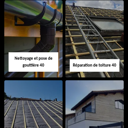
Isolation de toiture
Peinture sur tuile
40
40
Nettoyage et pose de
gouttière 40
Réparation de toiture 40
Nettoyage et pose
Réparation de
de gouttière 40
toiture 40