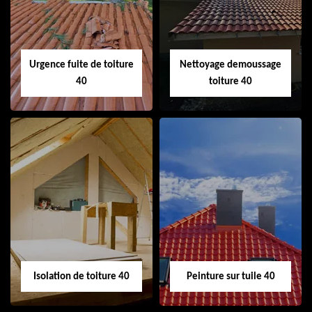
cheminée 40
Urgence fuite de toiture
Nettoyage demoussage
40
toiture 40
Urgence fuite de
Nettoyage
toiture 40
demoussage
toiture 40
Isolation de toiture 40
Peinture sur tuile 40