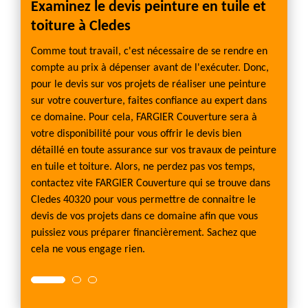
Examinez le devis peinture en tuile et
Pein
toiture à Cledes
surer la
Vous ê
e
profes
Comme tout travail, c'est nécessaire de se rendre en
lité
recevo
compte au prix à dépenser avant de l'exécuter. Donc,
alement
Nous p
pour le devis sur vos projets de réaliser une peinture
 des
sont n
sur votre couverture, faites confiance au expert dans
peintu
ce domaine. Pour cela, FARGIER Couverture sera à
Dès
propos
votre disponibilité pour vous offrir le devis bien
toitur
détaillé en toute assurance sur vos travaux de peinture
t. Nos
vos pr
en tuile et toiture. Alors, ne perdez pas vos temps,
r tous
toit, n
contactez vite FARGIER Couverture qui se trouve dans
rensei
Cledes 40320 pour vous permettre de connaitre le
devis de vos projets dans ce domaine afin que vous
puissiez vous préparer financièrement. Sachez que
cela ne vous engage rien.