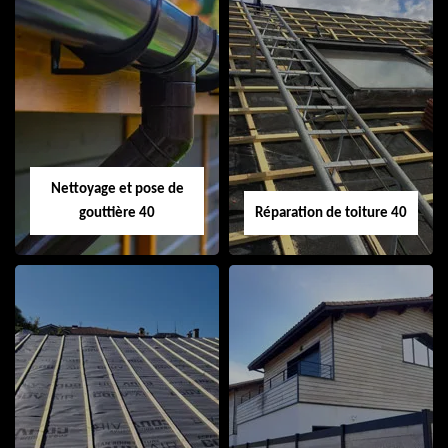
Isolation de toiture
Peinture sur tuile
40
40
Nettoyage et pose de
gouttière 40
Réparation de toiture 40
Nettoyage et pose
Réparation de
de gouttière 40
toiture 40