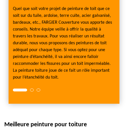
La pei
it pas,
rafraic
Quel que soit votre projet de peinture de toit que ce
permet
soit sur du tuile, ardoise, terre cuite, acier galvanisé,
tures
qu’un 
bardeaux, etc., FARGIER Couverture vous apporte des
égalem
conseils. Notre équipe veille à offrir la qualité à
ture
intempé
travers les travaux. Pour vous réaliser un résultat
rs que
vous p
durable, nous vous proposons des peintures de toit
n
plusieu
adéquat pour chaque type. Si vous optez pour une
éité de
toit qu
peinture d’étanchéité, il va ainsi encore falloir
u'à
raccommoder les fissures pour un toit imperméable.
s Bias
La peinture toiture joue de ce fait un rôle important
pour l’étanchéité du toit.
Meilleure peinture pour toiture