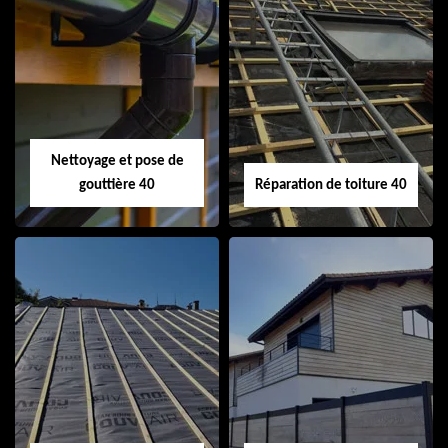
Isolation de toiture
Peinture sur tuile
40
40
Nettoyage et pose de
gouttière 40
Réparation de toiture 40
Nettoyage et pose
Réparation de
de gouttière 40
toiture 40