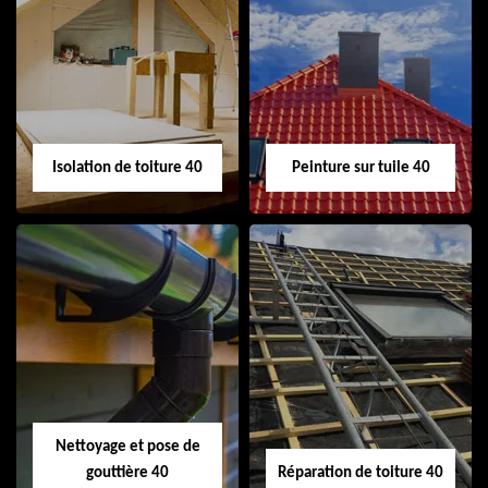
Urgence fuite de
Nettoyage
toiture 40
demoussage
toiture 40
Isolation de toiture 40
Peinture sur tuile 40
Isolation de toiture
Peinture sur tuile
40
40
Nettoyage et pose de
gouttière 40
Réparation de toiture 40