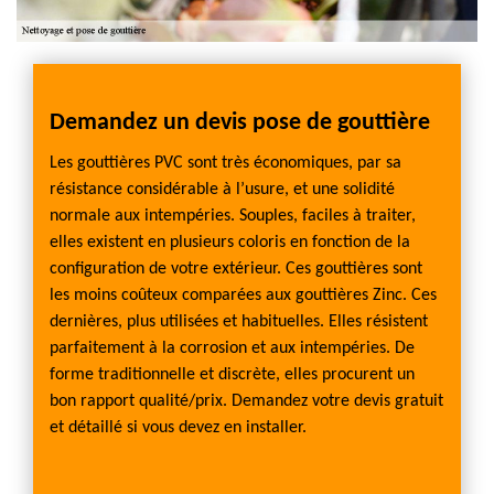
e
Demandez un devis pose de gouttière
Notr
pour
Les gouttières PVC sont très économiques, par sa
résistance considérable à l’usure, et une solidité
le. Si
Divers
normale aux intempéries. Souples, faciles à traiter,
sur
qui s'
elles existent en plusieurs coloris en fonction de la
iveau
sont cr
configuration de votre extérieur. Ces gouttières sont
ssure,
de l'es
les moins coûteux comparées aux gouttières Zinc. Ces
ez
qu'ell
dernières, plus utilisées et habituelles. Elles résistent
uation
aussi l
parfaitement à la corrosion et aux intempéries. De
ER
feuille
forme traditionnelle et discrète, elles procurent un
pes de
protec
bon rapport qualité/prix. Demandez votre devis gratuit
omne
être o
et détaillé si vous devez en installer.
nous r
demeu