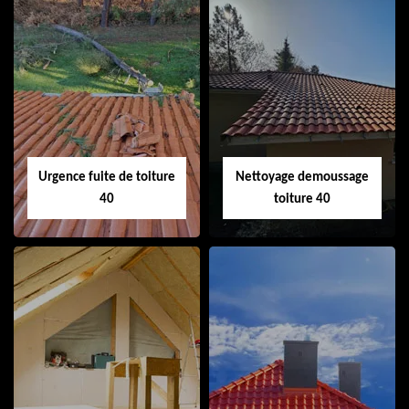
Couvreur 40
Ramonage de
cheminée 40
Urgence fuite de toiture
Nettoyage demoussage
40
toiture 40
Urgence fuite de
Nettoyage
toiture 40
demoussage
toiture 40