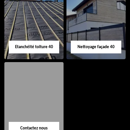
Nettoyage et pose
Réparation de
de gouttière 40
toiture 40
Etanchéité toiture 40
Nettoyage façade 40
Etanchéité toiture
Nettoyage façade
40
40
Contactez nous