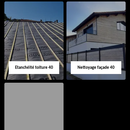
Nettoyage et pose
Réparation de
de gouttière 40
toiture 40
Etanchéité toiture 40
Nettoyage façade 40
Etanchéité toiture
Nettoyage façade
40
40