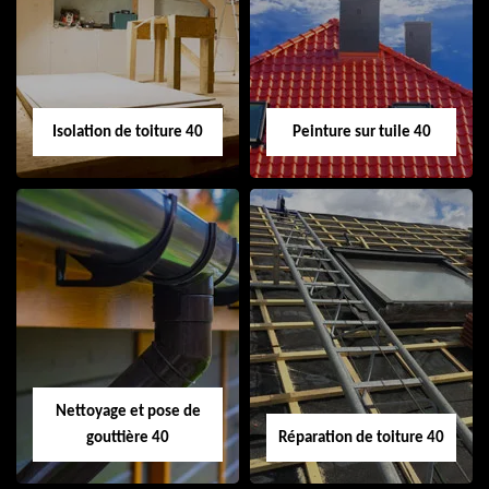
toiture 40
demoussage
toiture 40
Isolation de toiture 40
Peinture sur tuile 40
Isolation de toiture
Peinture sur tuile
40
40
Nettoyage et pose de
gouttière 40
Réparation de toiture 40