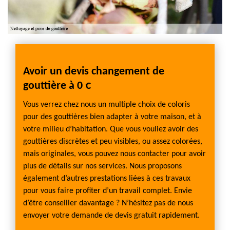
s
Avoir un devis changement de
Notr
gouttière à 0 €
pour
 tenue
Vous verrez chez nous un multiple choix de coloris
Divers
pour des gouttières bien adapter à votre maison, et à
qui s'
 tout
votre milieu d’habitation. Que vous vouliez avoir des
sont cr
pose,
gouttières discrètes et peu visibles, ou assez colorées,
de l'es
me de
mais originales, vous pouvez nous contacter pour avoir
qu'ell
rons
plus de détails sur nos services. Nous proposons
aussi l
ts de
également d’autres prestations liées à ces travaux
feuille
acement
pour vous faire profiter d’un travail complet. Envie
protec
d’être conseiller davantage ? N’hésitez pas de nous
être o
causés
envoyer votre demande de devis gratuit rapidement.
nous r
demeu