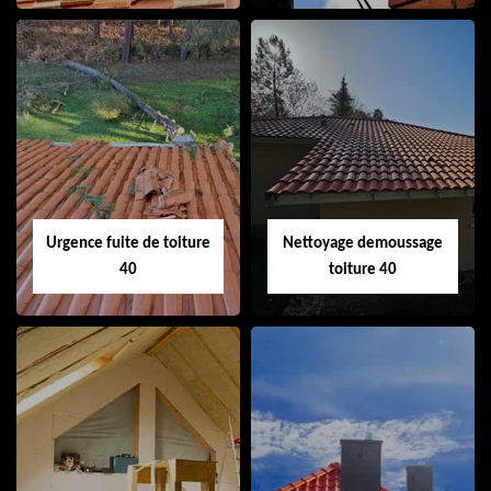
Couvreur 40
Ramonage de
cheminée 40
Urgence fuite de toiture
Nettoyage demoussage
40
toiture 40
Urgence fuite de
Nettoyage
toiture 40
demoussage