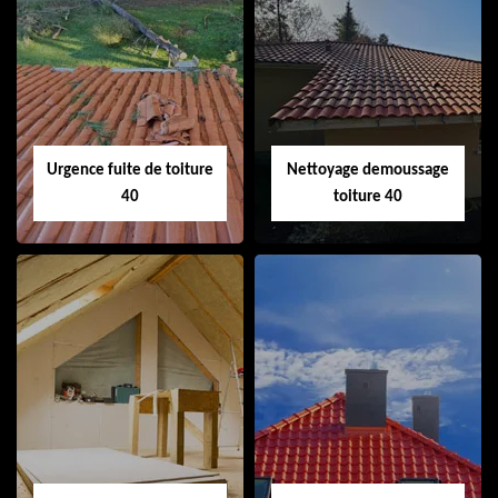
Couvreur 40
Ramonage de
cheminée 40
Urgence fuite de toiture
Nettoyage demoussage
40
toiture 40
Urgence fuite de
Nettoyage
toiture 40
demoussage
toiture 40