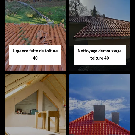
Couvreur 40
Ramonage de
cheminée 40
Urgence fuite de toiture
Nettoyage demoussage
40
toiture 40
Urgence fuite de
Nettoyage
toiture 40
demoussage
toiture 40