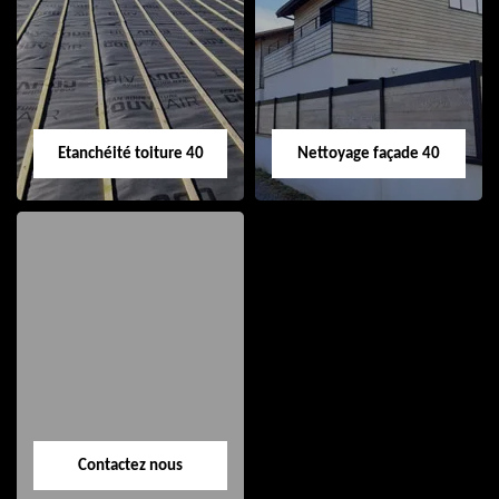
Nettoyage et pose
Réparation de
de gouttière 40
toiture 40
Etanchéité toiture 40
Nettoyage façade 40
Etanchéité toiture
Nettoyage façade
40
40
Contactez nous