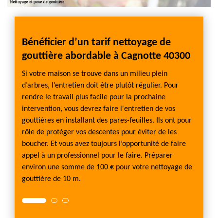
Bénéficier d’un tarif nettoyage de
Fait
gouttière abordable à Cagnotte 40300
de v
sis
selon e
Si votre maison se trouve dans un milieu plein
Vous a
n de
d’arbres, l’entretien doit être plutôt régulier. Pour
goutti
es est
rendre le travail plus facile pour la prochaine
de che
rds,
intervention, vous devrez faire l'entretien de vos
votre g
ous
gouttières en installant des pares-feuilles. Ils ont pour
profes
 abîmé
rôle de protéger vos descentes pour éviter de les
goutti
 ou le
boucher. Et vous avez toujours l’opportunité de faire
il est
au de
appel à un professionnel pour le faire. Préparer
domain
environ une somme de 100 € pour votre nettoyage de
effect
gouttière de 10 m.
FARGIE