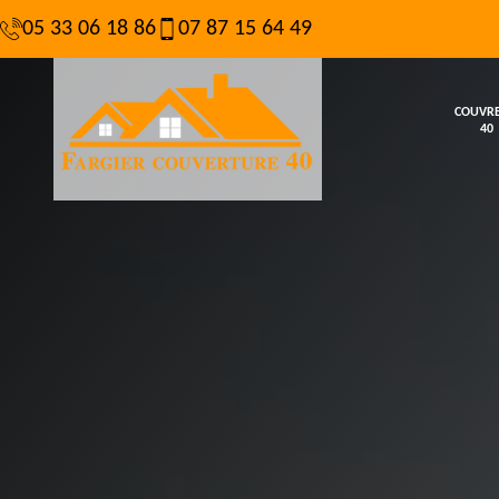
05 33 06 18 86
07 87 15 64 49
COUVR
40