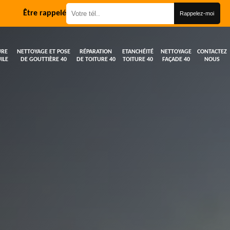
Être rappelé
URE
NETTOYAGE ET POSE
RÉPARATION
ETANCHÉITÉ
NETTOYAGE
CONTACTEZ
ILE
DE GOUTTIÈRE 40
DE TOITURE 40
TOITURE 40
FAÇADE 40
NOUS