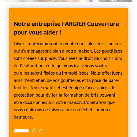
Notre entreprise FARGIER Couverture
Fait
pour vous aider !
gout
Divers matériaux sont en vente dans plusieurs couleurs
Si vou
-faire
qui s'aménageront bien à votre maison. Les gouttières
appele
t un
sont créées sur place. Vous avez le droit de choisir lors
charge
her les
de l'estimation, celle qui vous ira si vous voulez
faut d
qu'elles soient fixées ou immobilisées. Nous effectuons
forte é
. Si la
aussi l'entretien de vos gouttières et la pose de pare-
vous g
udra
feuilles. Notre matériel est équipé d’accessoires de
partie 
 les
protection pour éviter la formation de bris pouvant
l'exper
les
être occasionnés sur votre maison. L’opération que
répara
ans le
nous réalisons ne laissera aucun déchet sur votre
Couver
demeure.