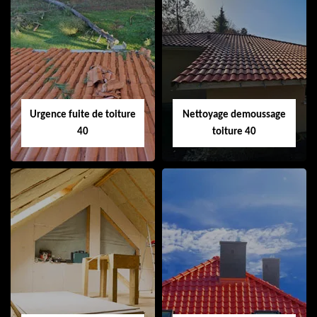
Couvreur 40
Ramonage de
cheminée 40
Urgence fuite de toiture
Nettoyage demoussage
40
toiture 40
Urgence fuite de
Nettoyage
toiture 40
demoussage
toiture 40