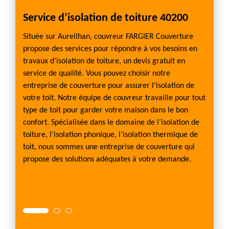
Service d’isolation de toiture 40200
Isola
trav
Située sur Aureilhan, couvreur FARGIER Couverture
Couv
propose des services pour répondre à vos besoins en
travaux d’isolation de toiture, un devis gratuit en
Vous av
service de qualité. Vous pouvez choisir notre
, le
N’hési
entreprise de couverture pour assurer l’isolation de
it bien
spécial
votre toit. Notre équipe de couvreur travaille pour tout
la
l’exté
type de toit pour garder votre maison dans le bon
en val
confort. Spécialisée dans le domaine de l’isolation de
permet
habitab
toiture, l’isolation phonique, l’isolation thermique de
la
permet
toit, nous sommes une entreprise de couverture qui
ont
isolati
propose des solutions adéquates à votre demande.
déména
habita
servic