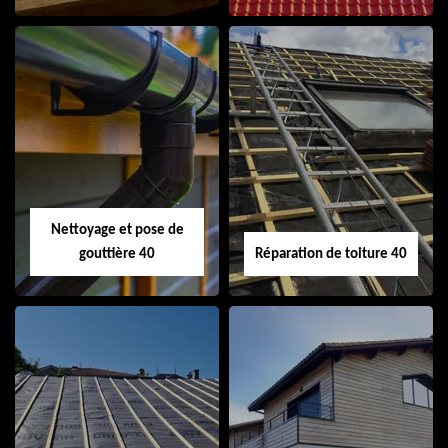
Isolation de toiture
Peinture sur tuile
40
40
Nettoyage et pose de
gouttière 40
Réparation de toiture 40
Nettoyage et pose
Réparation de
de gouttière 40
toiture 40