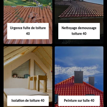
Couvreur 40
Ramonage de
cheminée 40
Urgence fuite de toiture
Nettoyage demoussage
40
toiture 40
Urgence fuite de
Nettoyage
toiture 40
demoussage
toiture 40
Isolation de toiture 40
Peinture sur tuile 40