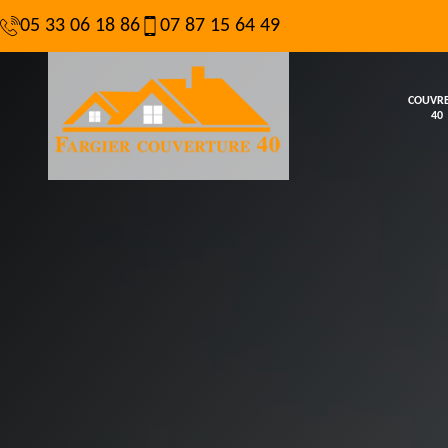
05 33 06 18 86
07 87 15 64 49
COUVR
40