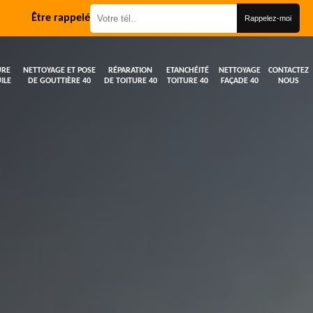
Être rappelé
URE
NETTOYAGE ET POSE
RÉPARATION
ETANCHÉITÉ
NETTOYAGE
CONTACTEZ
ILE
DE GOUTTIÈRE 40
DE TOITURE 40
TOITURE 40
FAÇADE 40
NOUS