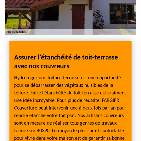
Assurer l’étanchéité de toit-terrasse
Le t
avec nos couvreurs
Couv
tal des
Hydrofuger une toiture-terrasse est une opportunité
Le coût
ai
pour se débarrasser des végétaux nuisibles de la
travaux
font
toiture. Faire l’étanchéité du toit-terrasse est vraiment
d’inte
une idée incroyable. Pour plus de réussite, FARGIER
partie
Couverture peut intervenir une à deux fois par an pour
Couver
vent
rendre étanche votre toit plat. Nos artisans couvreurs
d’étan
sont en mesure de réaliser tous genres de travaux
aussi 
 aussi
toiture sur 40390. Le moyen le plus sûr et confortable
L’ample
l’accès
pour vivre dans votre maison est de garantir sa bonne
le coû