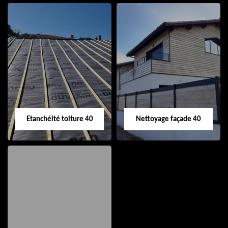
Nettoyage et pose
Réparation de
de gouttière 40
toiture 40
Etanchéité toiture 40
Nettoyage façade 40
Etanchéité toiture
Nettoyage façade
40
40