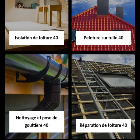
toiture 40
demoussage
toiture 40
Isolation de toiture 40
Peinture sur tuile 40
Isolation de toiture
Peinture sur tuile
40
40
Nettoyage et pose de
gouttière 40
Réparation de toiture 40