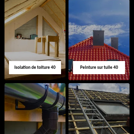
Urgence fuite de
Nettoyage
toiture 40
demoussage
toiture 40
Isolation de toiture 40
Peinture sur tuile 40
Isolation de toiture
Peinture sur tuile
40
40