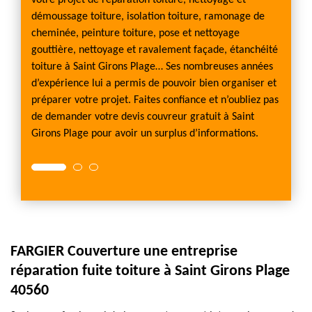
cez pas
votre projet de réparation toiture, nettoyage et
Plage 
 des
démoussage toiture, isolation toiture, ramonage de
est en
toiture
cheminée, peinture toiture, pose et nettoyage
faire 
endra
gouttière, nettoyage et ravalement façade, étanchéité
bâchag
toiture à Saint Girons Plage… Ses nombreuses années
interv
s
d’expérience lui a permis de pouvoir bien organiser et
minutie
ation
préparer votre projet. Faites confiance et n’oubliez pas
maison
de demander votre devis couvreur gratuit à Saint
étanche
Girons Plage pour avoir un surplus d’informations.
date d
FARGIER Couverture une entreprise
réparation fuite toiture à Saint Girons Plage
40560