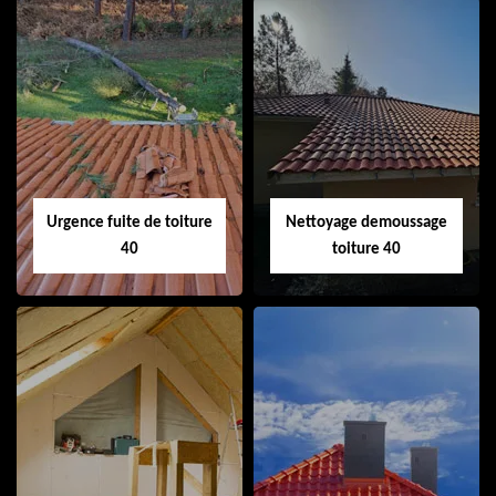
Couvreur 40
Ramonage de
cheminée 40
Urgence fuite de toiture
Nettoyage demoussage
40
toiture 40
Urgence fuite de
Nettoyage
toiture 40
demoussage
toiture 40