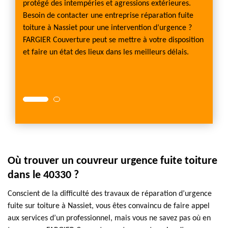
oiture
protégé des intempéries et agressions extérieures.
il nou
qu’au
Besoin de contacter une entreprise réparation fuite
afin de
tre
toiture à Nassiet pour une intervention d’urgence ?
début 
us
FARGIER Couverture peut se mettre à votre disposition
toit. S
et faire un état des lieux dans les meilleurs délais.
permet
savoir-
procédé
faire.
Où trouver un couvreur urgence fuite toiture
dans le 40330 ?
Conscient de la difficulté des travaux de réparation d’urgence
fuite sur toiture à Nassiet, vous êtes convaincu de faire appel
aux services d’un professionnel, mais vous ne savez pas où en