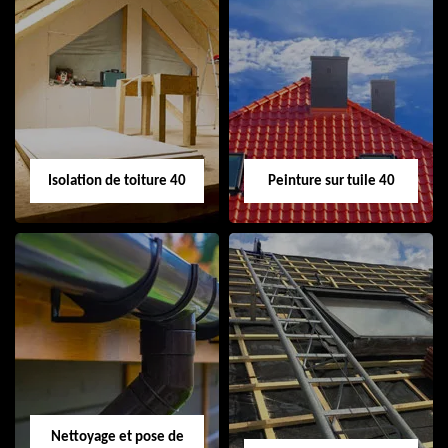
Urgence fuite de
Nettoyage
toiture 40
demoussage
toiture 40
Isolation de toiture 40
Peinture sur tuile 40
Isolation de toiture
Peinture sur tuile
40
40
Nettoyage et pose de