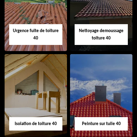
cheminée 40
Urgence fuite de toiture
Nettoyage demoussage
40
toiture 40
Urgence fuite de
Nettoyage
toiture 40
demoussage
toiture 40
Isolation de toiture 40
Peinture sur tuile 40