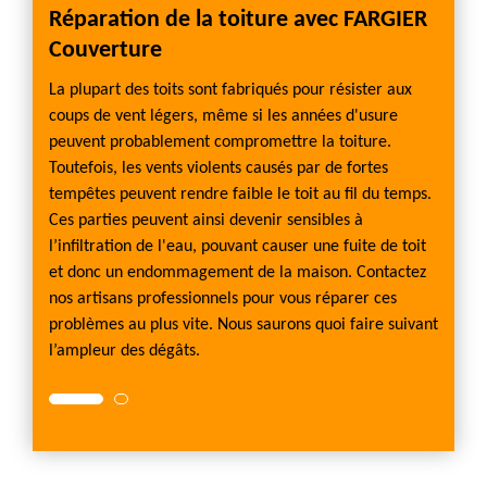
Réparation de la toiture avec FARGIER
Rest
Couverture
enave,
Pour v
.
faites
La plupart des toits sont fabriqués pour résister aux
rer
Aguerr
coups de vent légers, même si les années d'usure
ileté
différe
peuvent probablement compromettre la toiture.
eut
et not
Toutefois, les vents violents causés par de fortes
votre
bien b
tempêtes peuvent rendre faible le toit au fil du temps.
nt
tuile 
Ces parties peuvent ainsi devenir sensibles à
tions
vous p
l’infiltration de l'eau, pouvant causer une fuite de toit
 un
en la 
et donc un endommagement de la maison. Contactez
nfiance
service
nos artisans professionnels pour vous réparer ces
s.
pour v
problèmes au plus vite. Nous saurons quoi faire suivant
l’ampleur des dégâts.