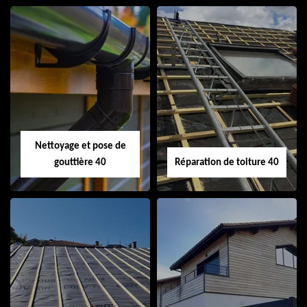
Isolation de toiture
Peinture sur tuile
40
40
Nettoyage et pose de
gouttière 40
Réparation de toiture 40
Nettoyage et pose
Réparation de
de gouttière 40
toiture 40