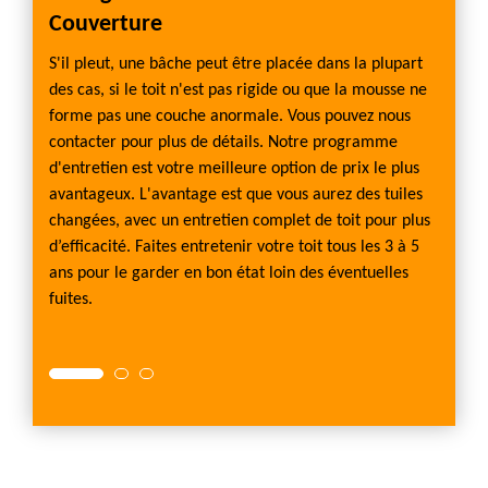
Couverture
trav
re vous
S'il pleut, une bâche peut être placée dans la plupart
Nous p
aration
des cas, si le toit n'est pas rigide ou que la mousse ne
Bénéfi
 pas
forme pas une couche anormale. Vous pouvez nous
compét
rendons
contacter pour plus de détails. Notre programme
Nous s
e
d'entretien est votre meilleure option de prix le plus
équipe
s à
avantageux. L'avantage est que vous aurez des tuiles
Notre 
nt.
changées, avec un entretien complet de toit pour plus
pour un
votre
d’efficacité. Faites entretenir votre toit tous les 3 à 5
primor
 Nous
ans pour le garder en bon état loin des éventuelles
répara
able.
fuites.
d’une 
outils)