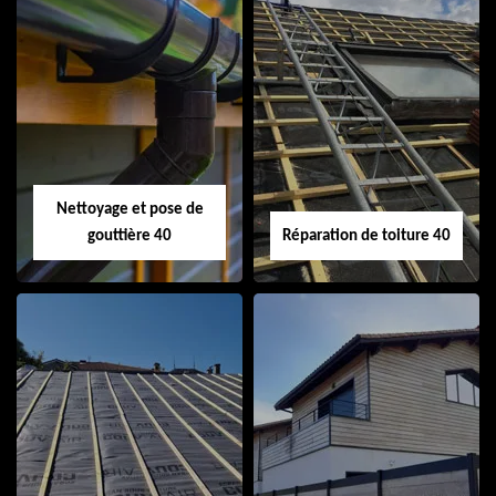
Isolation de toiture
Peinture sur tuile
40
40
Nettoyage et pose de
gouttière 40
Réparation de toiture 40
Nettoyage et pose
Réparation de
de gouttière 40
toiture 40