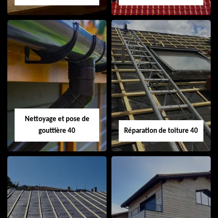
Isolation de toiture
Peinture sur tuile
40
40
Nettoyage et pose de
gouttière 40
Réparation de toiture 40
Nettoyage et pose
Réparation de
de gouttière 40
toiture 40