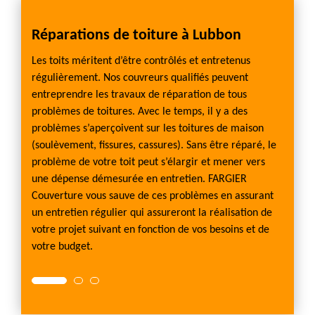
es
Réparations de toiture à Lubbon
Inte
Les toits méritent d’être contrôlés et entretenus
Avec F
régulièrement. Nos couvreurs qualifiés peuvent
soluti
entreprendre les travaux de réparation de tous
problè
s types
problèmes de toitures. Avec le temps, il y a des
répara
es
problèmes s’aperçoivent sur les toitures de maison
rendre 
e sont
(soulèvement, fissures, cassures). Sans être réparé, le
sommes
x
problème de votre toit peut s’élargir et mener vers
infiltr
s appel
une dépense démesurée en entretien. FARGIER
usée. 
re sur
Couverture vous sauve de ces problèmes en assurant
le vent
ous ou
un entretien régulier qui assureront la réalisation de
pour u
u par
votre projet suivant en fonction de vos besoins et de
s
votre budget.