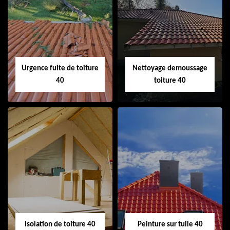
Couvreur 40
Ramonage de
cheminée 40
Urgence fuite de toiture
Nettoyage demoussage
40
toiture 40
Urgence fuite de
Nettoyage
toiture 40
demoussage
toiture 40
Isolation de toiture 40
Peinture sur tuile 40