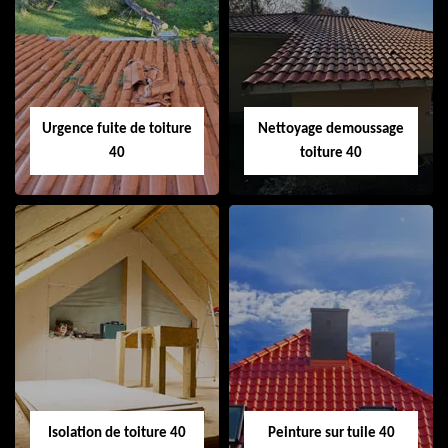
Couvreur 40
Ramonage de
cheminée 40
Urgence fuite de toiture
Nettoyage demoussage
40
toiture 40
Urgence fuite de
Nettoyage
toiture 40
demoussage
toiture 40
Isolation de toiture 40
Peinture sur tuile 40