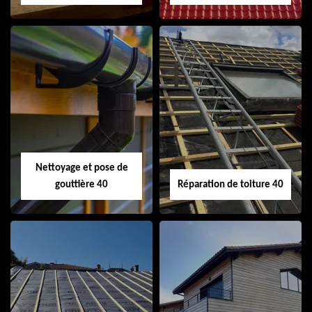
Isolation de toiture
Peinture sur tuile
40
40
Nettoyage et pose de
gouttière 40
Réparation de toiture 40
Nettoyage et pose
Réparation de
de gouttière 40
toiture 40