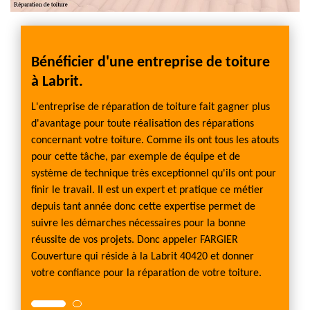
R
Bénéficier d'une entreprise de toiture
Chan
à Labrit.
Couv
upart
L'entreprise de réparation de toiture fait gagner plus
S'il pl
sse ne
d'avantage pour toute réalisation des réparations
des cas
ous
concernant votre toiture. Comme ils ont tous les atouts
forme 
me
pour cette tâche, par exemple de équipe et de
contac
 plus
système de technique très exceptionnel qu'ils ont pour
d'entre
uiles
finir le travail. Il est un expert et pratique ce métier
avanta
r plus
depuis tant année donc cette expertise permet de
changé
3 à 5
suivre les démarches nécessaires pour la bonne
d’effic
les
réussite de vos projets. Donc appeler FARGIER
ans po
Couverture qui réside à la Labrit 40420 et donner
fuites.
votre confiance pour la réparation de votre toiture.