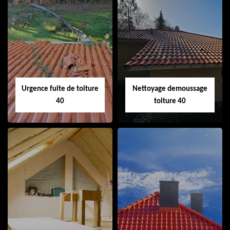
Couvreur 40
Ramonage de
cheminée 40
Urgence fuite de toiture
Nettoyage demoussage
40
toiture 40
Urgence fuite de
Nettoyage
toiture 40
demoussage
toiture 40