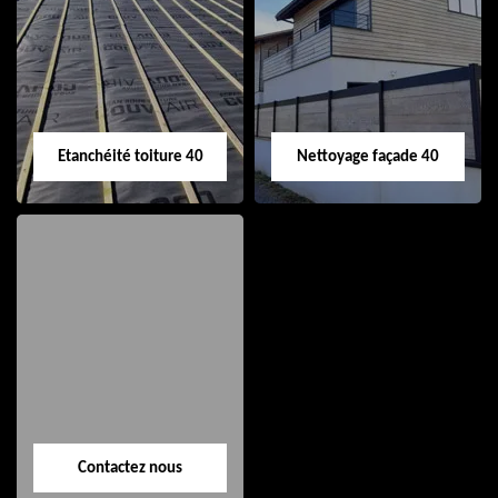
Nettoyage et pose
Réparation de
de gouttière 40
toiture 40
Etanchéité toiture 40
Nettoyage façade 40
Etanchéité toiture
Nettoyage façade
40
40
Contactez nous