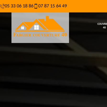
05 33 06 18 86
07 87 15 64 49
COUVR
40