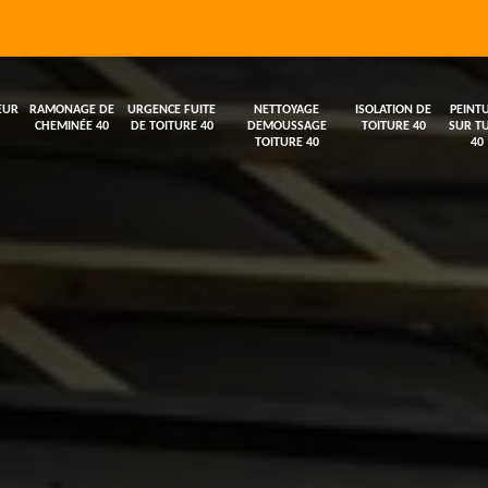
EUR
RAMONAGE DE
URGENCE FUITE
NETTOYAGE
ISOLATION DE
PEINT
CHEMINÉE 40
DE TOITURE 40
DEMOUSSAGE
TOITURE 40
SUR TU
TOITURE 40
40