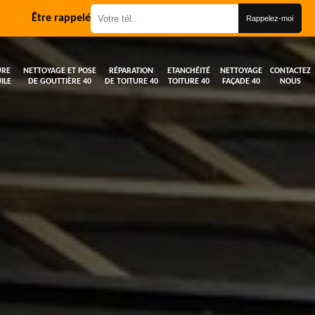
Être rappelé
URE
NETTOYAGE ET POSE
RÉPARATION
ETANCHÉITÉ
NETTOYAGE
CONTACTEZ
ILE
DE GOUTTIÈRE 40
DE TOITURE 40
TOITURE 40
FAÇADE 40
NOUS