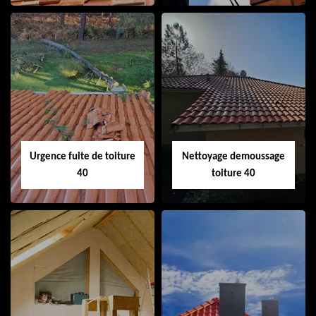
Couvreur 40
Ramonage de
cheminée 40
Urgence fuite de toiture
Nettoyage demoussage
40
toiture 40
Urgence fuite de
Nettoyage
toiture 40
demoussage