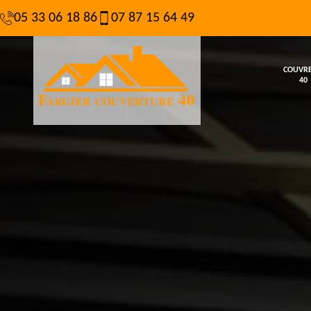
05 33 06 18 86
07 87 15 64 49
COUVR
40