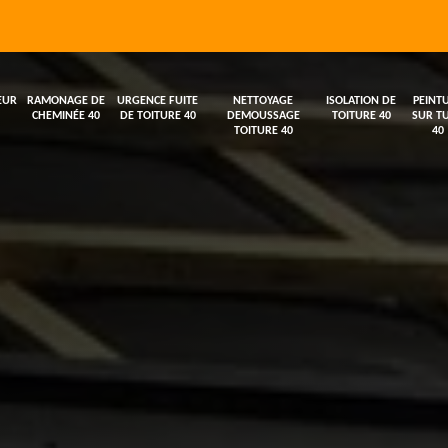
EUR
RAMONAGE DE
URGENCE FUITE
NETTOYAGE
ISOLATION DE
PEINT
CHEMINÉE 40
DE TOITURE 40
DEMOUSSAGE
TOITURE 40
SUR TU
TOITURE 40
40