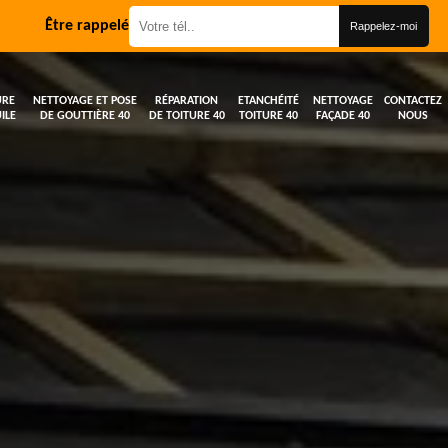
Être rappelé
URE
NETTOYAGE ET POSE
RÉPARATION
ETANCHÉITÉ
NETTOYAGE
CONTACTEZ
ILE
DE GOUTTIÈRE 40
DE TOITURE 40
TOITURE 40
FAÇADE 40
NOUS