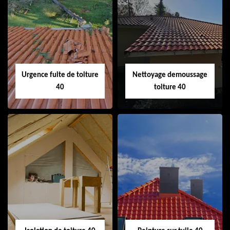
Couvreur 40
Ramonage de
cheminée 40
Urgence fuite de toiture
Nettoyage demoussage
40
toiture 40
Urgence fuite de
Nettoyage
toiture 40
demoussage
toiture 40