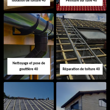
Isolation de toiture 40
Peinture sur tuile 40
Isolation de toiture
Peinture sur tuile
40
40
Nettoyage et pose de
gouttière 40
Réparation de toiture 40
Nettoyage et pose
Réparation de