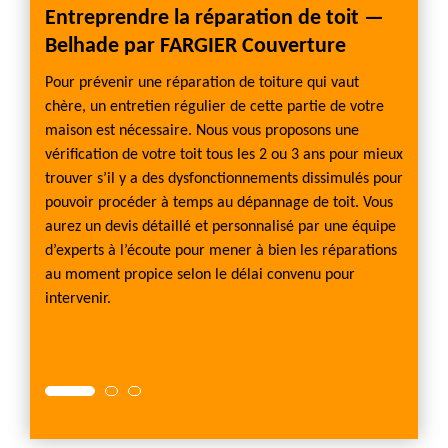
Entreprendre la réparation de toit —
Appe
Belhade par FARGIER Couverture
toit
iste
 un
Pour prévenir une réparation de toiture qui vaut
A caus
chère, un entretien régulier de cette partie de votre
l'étanc
me si
maison est nécessaire. Nous vous proposons une
Dans c
tendre
vérification de votre toit tous les 2 ou 3 ans pour mieux
répara
tion
trouver s’il y a des dysfonctionnements dissimulés pour
toute l
u toit
pouvoir procéder à temps au dépannage de toit. Vous
des co
ons les
aurez un devis détaillé et personnalisé par une équipe
vous av
nerons
d’experts à l’écoute pour mener à bien les réparations
toitur
au moment propice selon le délai convenu pour
se situ
intervenir.
et de 
mainte
s'augm