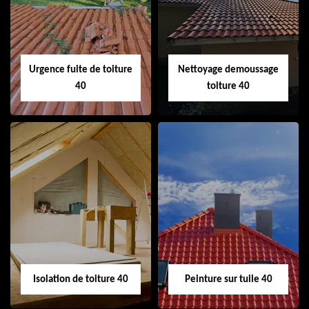
cheminée 40
Urgence fuite de toiture
Nettoyage demoussage
40
toiture 40
Urgence fuite de
Nettoyage
toiture 40
demoussage
toiture 40
Isolation de toiture 40
Peinture sur tuile 40