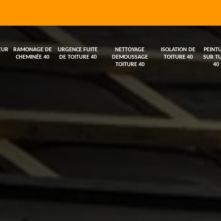
EUR
RAMONAGE DE
URGENCE FUITE
NETTOYAGE
ISOLATION DE
PEINT
CHEMINÉE 40
DE TOITURE 40
DEMOUSSAGE
TOITURE 40
SUR TU
TOITURE 40
40