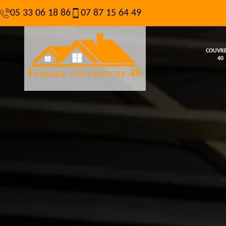
05 33 06 18 86
07 87 15 64 49
COUVR
40