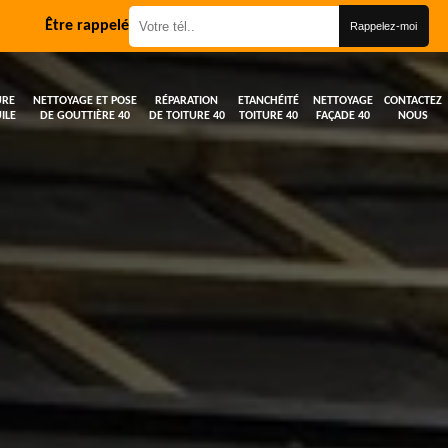
Être rappelé
URE
NETTOYAGE ET POSE
RÉPARATION
ETANCHÉITÉ
NETTOYAGE
CONTACTEZ
ILE
DE GOUTTIÈRE 40
DE TOITURE 40
TOITURE 40
FAÇADE 40
NOUS