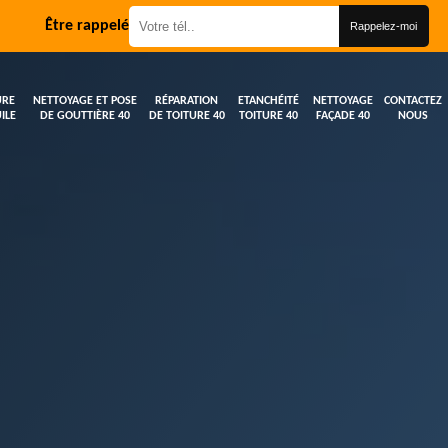
Être rappelé
URE
NETTOYAGE ET POSE
RÉPARATION
ETANCHÉITÉ
NETTOYAGE
CONTACTEZ
ILE
DE GOUTTIÈRE 40
DE TOITURE 40
TOITURE 40
FAÇADE 40
NOUS