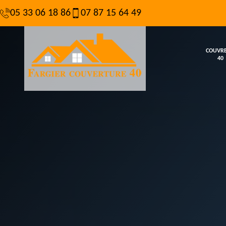
05 33 06 18 86
07 87 15 64 49
COUVR
40