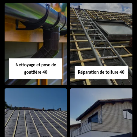
Isolation de toiture
Peinture sur tuile
40
40
Nettoyage et pose de
gouttière 40
Réparation de toiture 40
Nettoyage et pose
Réparation de
de gouttière 40
toiture 40