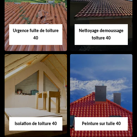
cheminée 40
Urgence fuite de toiture
Nettoyage demoussage
40
toiture 40
Urgence fuite de
Nettoyage
toiture 40
demoussage
toiture 40
Isolation de toiture 40
Peinture sur tuile 40