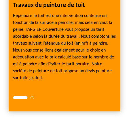
ile ?
Travaux de peinture de toit
Pourq
r la
Repeindre le toit est une intervention coûteuse en
La pein
ure,
fonction de la surface à peindre, mais cela en vaut la
bonne 
qui
peine. FARGIER Couverture vous propose un tarif
nous d
ette
abordable selon la durée du travail. Nous comptons les
adhèren
nne
travaux suivant l’étendue du toit (en m²) à peindre.
interv
Nous vous conseillons également pour le choix en
étanch
adéquation avec le prix calculé basé sur le nombre de
climat
toutes
m² à peindre afin d’éviter le tarif horaire. Notre
protec
rise
société de peinture de toit propose un devis peinture
sortes
ue et la
sur tuile gratuit.
fait un
tenue 