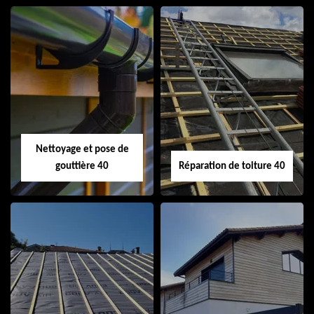
Isolation de toiture
Peinture sur tuile
40
40
Nettoyage et pose de
gouttière 40
Réparation de toiture 40
Nettoyage et pose
Réparation de
de gouttière 40
toiture 40