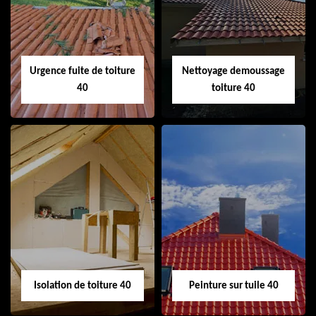
cheminée 40
Urgence fuite de toiture
Nettoyage demoussage
40
toiture 40
Urgence fuite de
Nettoyage
toiture 40
demoussage
toiture 40
Isolation de toiture 40
Peinture sur tuile 40