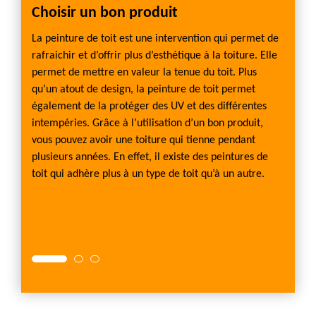
Choisir un bon produit
Choi
toit
ER
La peinture de toit est une intervention qui permet de
alité
rafraichir et d’offrir plus d’esthétique à la toiture. Elle
Quel qu
ile.
permet de mettre en valeur la tenue du toit. Plus
soit su
s sur
qu’un atout de design, la peinture de toit permet
bardea
ratuit
également de la protéger des UV et des différentes
conseil
s les
intempéries. Grâce à l’utilisation d’un bon produit,
travers
re, le
vous pouvez avoir une toiture qui tienne pendant
durabl
our
plusieurs années. En effet, il existe des peintures de
adéqua
 nous
toit qui adhère plus à un type de toit qu’à un autre.
peintur
raccom
La pein
pour l’