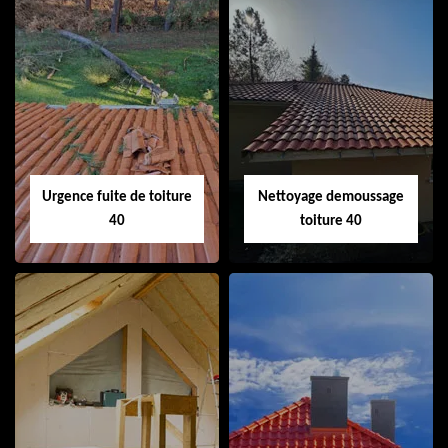
Couvreur 40
Ramonage de
cheminée 40
Urgence fuite de toiture
Nettoyage demoussage
40
toiture 40
Urgence fuite de
Nettoyage
toiture 40
demoussage
toiture 40