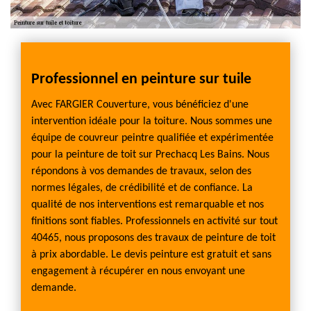
Professionnel en peinture sur tuile
Choi
toit
Avec FARGIER Couverture, vous bénéficiez d'une
intervention idéale pour la toiture. Nous sommes une
Quel qu
équipe de couvreur peintre qualifiée et expérimentée
élément
soit su
pour la peinture de toit sur Prechacq Les Bains. Nous
t alors
bardea
répondons à vos demandes de travaux, selon des
inture
conseil
normes légales, de crédibilité et de confiance. La
erture
travers
qualité de nos interventions est remarquable et nos
durabl
finitions sont fiables. Professionnels en activité sur tout
ssurant
adéqua
40465, nous proposons des travaux de peinture de toit
st très
peintur
à prix abordable. Le devis peinture est gratuit et sans
raccom
engagement à récupérer en nous envoyant une
aire
La pein
demande.
pour l’