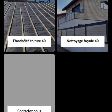
Nettoyage et pose
Réparation de
de gouttière 40
toiture 40
Etanchéité toiture 40
Nettoyage façade 40
Etanchéité toiture
Nettoyage façade
40
40
Contactez nous