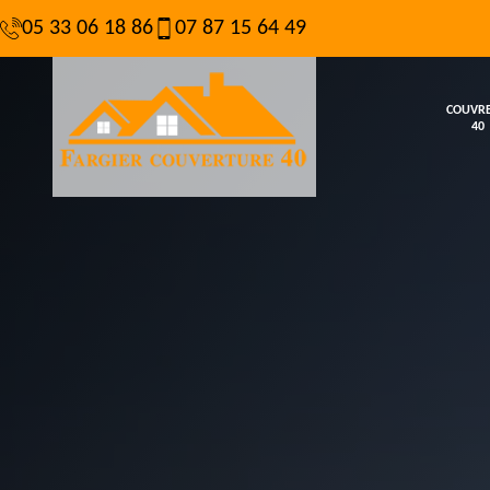
05 33 06 18 86
07 87 15 64 49
COUVR
40