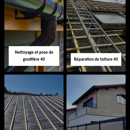
Isolation de toiture
Peinture sur tuile
40
40
Nettoyage et pose de
gouttière 40
Réparation de toiture 40
Nettoyage et pose
Réparation de
de gouttière 40
toiture 40