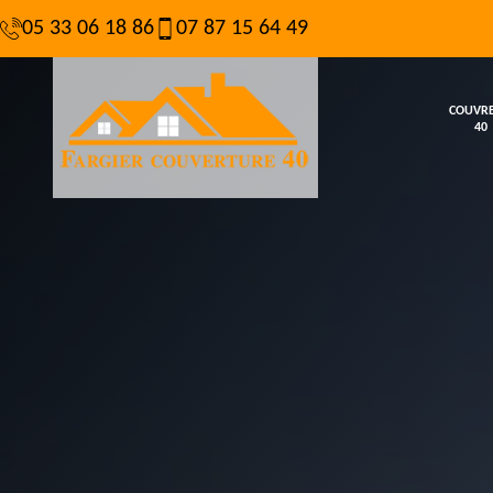
05 33 06 18 86
07 87 15 64 49
COUVR
40