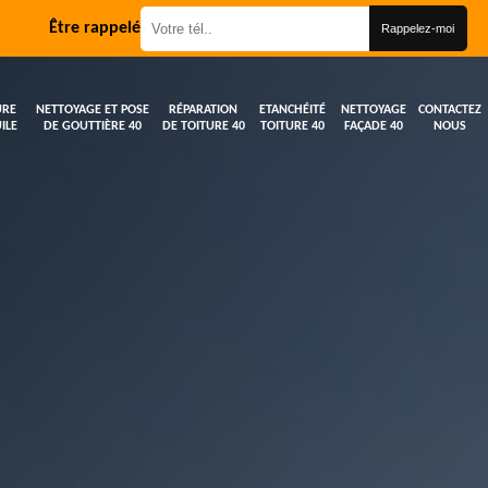
Être rappelé
URE
NETTOYAGE ET POSE
RÉPARATION
ETANCHÉITÉ
NETTOYAGE
CONTACTEZ
ILE
DE GOUTTIÈRE 40
DE TOITURE 40
TOITURE 40
FAÇADE 40
NOUS